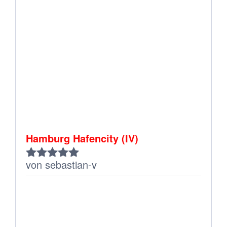
Hamburg Hafencity (IV)
von sebastian-v
Bewertet
mit
5
von 5