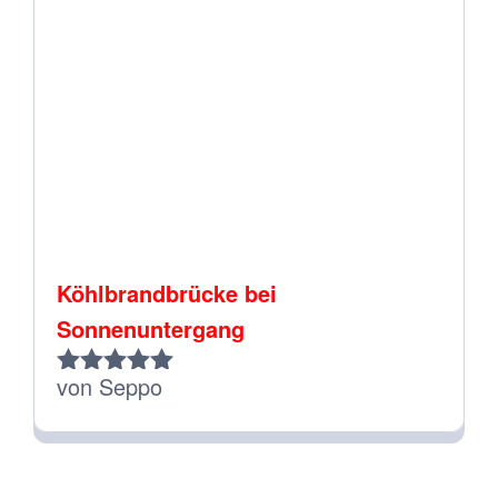
Köhlbrandbrücke bei
Sonnenuntergang
von Seppo
Bewertet
mit
5
von 5