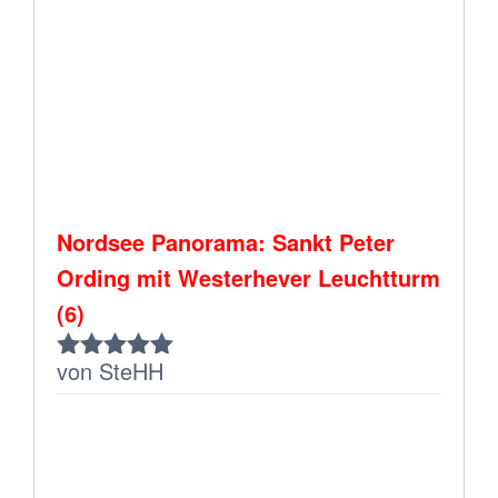
Nordsee Panorama: Sankt Peter
Ording mit Westerhever Leuchtturm
(6)
von SteHH
Bewertet
mit
5
von 5