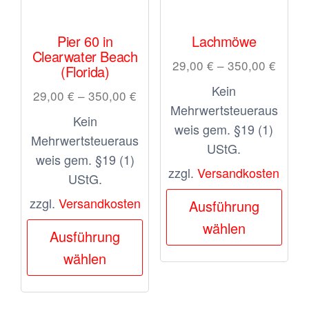
Pier 60 in
Lachmöwe
Clearwater Beach
29,00
€
–
350,00
€
(Florida)
Kein
29,00
€
–
350,00
€
Mehrwertsteueraus
Kein
weis gem. §19 (1)
Mehrwertsteueraus
UStG.
weis gem. §19 (1)
zzgl.
Versandkosten
UStG.
Dies
zzgl.
Versandkosten
Ausführung
Prod
Dieses
wählen
Ausführung
weis
Produkt
wählen
meh
weist
Vari
mehrere
auf.