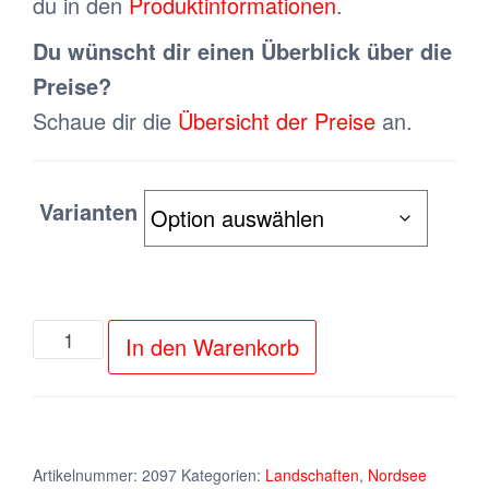
du in den
Produktinformationen
.
Du wünscht dir einen Überblick über die
Preise?
Schaue dir die
Übersicht der Preise
an.
Varianten
Glaskugel
In den Warenkorb
im
Nordsee-
Watt
(Büsum)
Artikelnummer:
2097
Kategorien:
Landschaften
,
Nordsee