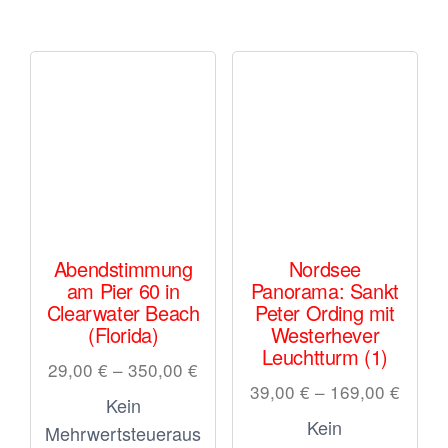
Varianten
Die
auf.
Opt
Die
kön
Optionen
auf
können
der
auf
Prod
der
gewä
Produktseite
wer
gewählt
Abendstimmung
Nordsee
am Pier 60 in
Panorama: Sankt
werden
Clearwater Beach
Peter Ording mit
(Florida)
Westerhever
Leuchtturm (1)
29,00
€
–
350,00
€
39,00
€
–
169,00
€
Kein
Kein
Mehrwertsteueraus