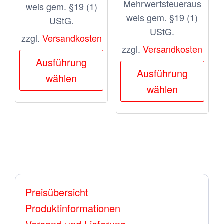
Mehrwertsteueraus
weis gem. §19 (1)
weis gem. §19 (1)
UStG.
UStG.
zzgl.
Versandkosten
zzgl.
Versandkosten
Dieses
Ausführung
Dies
Produkt
Ausführung
wählen
Prod
weist
wählen
weis
mehrere
meh
Varianten
Vari
auf.
auf.
Die
Die
Optionen
Opt
können
Preisübersicht
kön
auf
Produktinformationen
auf
der