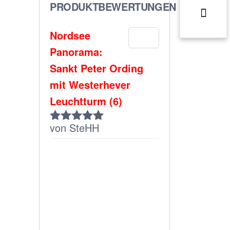
PRODUKTBEWERTUNGEN
Nordsee
Panorama:
Sankt Peter Ording
mit Westerhever
Leuchtturm (6)
von SteHH
Bewertet
mit
5
von 5