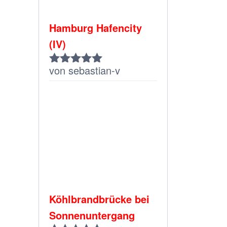
Hamburg Hafencity
(IV)
von sebastian-v
Bewertet
mit
5
von 5
Köhlbrandbrücke bei
Sonnenuntergang