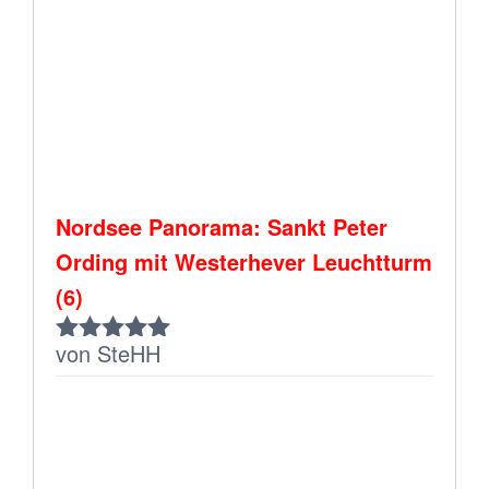
Nordsee Panorama: Sankt Peter
Ording mit Westerhever Leuchtturm
(6)
von SteHH
Bewertet
mit
5
von 5