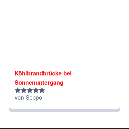
Köhlbrandbrücke bei
Sonnenuntergang
von Seppo
Bewertet
mit
5
von 5