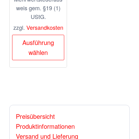
weis gem. §19 (1)
UStG.
zzgl.
Versandkosten
Dieses
Ausführung
Produkt
wählen
weist
mehrere
Varianten
auf.
Die
Optionen
Preisübersicht
können
Produktinformationen
auf
Versand und Lieferung
der