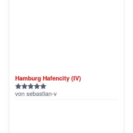
Hamburg Hafencity (IV)
von sebastian-v
Bewertet
mit
5
von 5