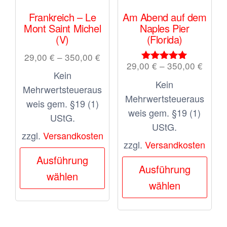
gewählt
gewä
Frankreich – Le
Am Abend auf dem
Mont Saint Michel
Naples Pier
werden
wer
(V)
(Florida)
29,00
€
–
350,00
€
29,00
€
–
350,00
€
Bewertet
Kein
mit
Kein
5.00
Mehrwertsteueraus
von 5
Mehrwertsteueraus
weis gem. §19 (1)
weis gem. §19 (1)
UStG.
UStG.
zzgl.
Versandkosten
zzgl.
Versandkosten
Dieses
Ausführung
Dies
Produkt
Ausführung
wählen
Prod
weist
wählen
weis
mehrere
meh
Varianten
Vari