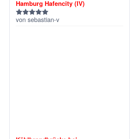
Hamburg Hafencity (IV)
von sebastian-v
Bewertet
mit
5
von 5