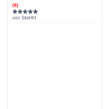
(6)
von SteHH
Bewertet
mit
5
von 5