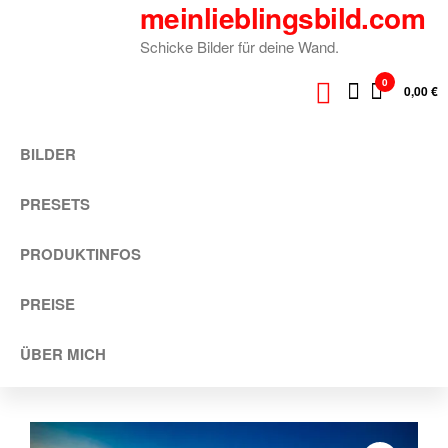
meinlieblingsbild.com
Zum
Inhalt
Schicke Bilder für deine Wand.
springen
0
0,00 €
BILDER
PRESETS
PRODUKTINFOS
PREISE
ÜBER MICH