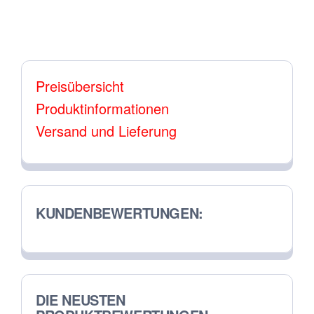
auf.
auf.
Die
Die
Optionen
Opt
können
Preisübersicht
kön
auf
Produktinformationen
auf
der
Versand und Lieferung
der
Produktseite
Prod
gewählt
gewä
werden
wer
KUNDENBEWERTUNGEN:
DIE NEUSTEN