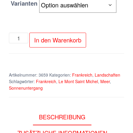
Varianten
Frankreich
In den Warenkorb
-
Le
Mont
Saint
Artikelnummer:
3659
Kategorien:
Frankreich
,
Landschaften
Schlagwörter:
Frankreich
,
Le Mont Saint Michel
,
Meer
,
Michel
Sonnenuntergang
(I)
Menge
BESCHREIBUNG
ZUSÄTZLICHE INFORMATIONEN