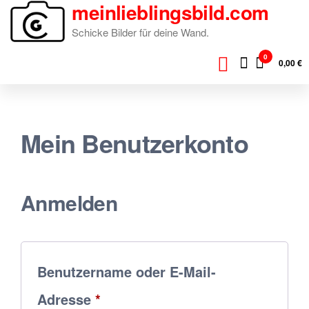
meinlieblingsbild.com
Zum
Inhalt
Schicke Bilder für deine Wand.
springen
0
0,00 €
Mein Benutzerkonto
Anmelden
Benutzername oder E-Mail-
Erforderlich
Adresse
*