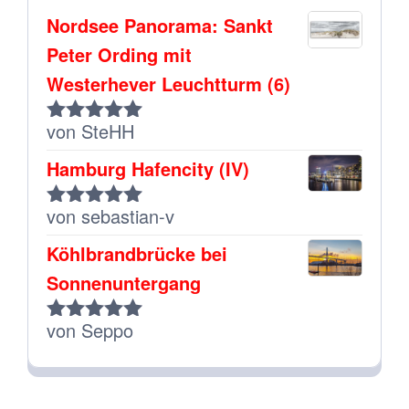
Nordsee Panorama: Sankt
Peter Ording mit
Westerhever Leuchtturm (6)
von SteHH
Bewertet
mit
5
von 5
Hamburg Hafencity (IV)
von sebastian-v
Bewertet
mit
5
von 5
Köhlbrandbrücke bei
Sonnenuntergang
von Seppo
Bewertet
mit
5
von 5