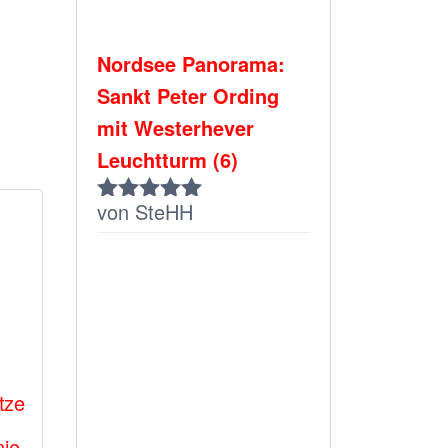
Nordsee Panorama:
Sankt Peter Ording
mit Westerhever
Leuchtturm (6)
von SteHH
Bewertet
mit
5
von 5
tze
nie