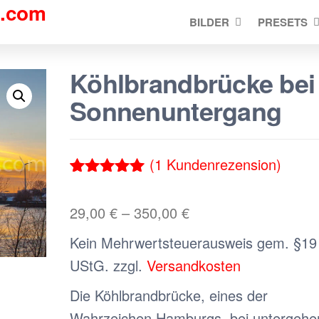
d.com
BILDER
PRESETS
Köhlbrandbrücke bei
Sonnenuntergang
(
1
Kundenrezension)
Bewertet
1
mit
5.00
29,00
€
–
350,00
€
von 5,
basierend
Kein Mehrwertsteuerausweis gem. §19 
auf
Kundenbewe
UStG.
zzgl.
Versandkosten
rtung
Die Köhlbrandbrücke, eines der
Wahrzeichen Hamburgs, bei untergehe