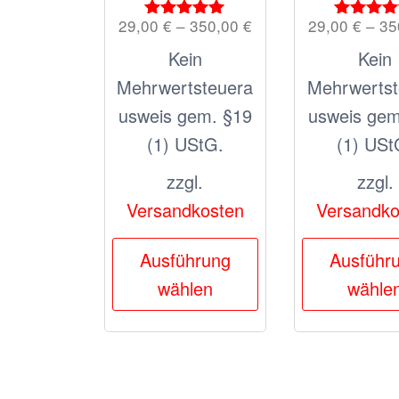
29,00
€
–
350,00
€
29,00
€
–
35
Bewertet
Bewerte
mit
mit
Kein
Kein
5.00
5.00
von 5
von 5
Mehrwertsteuera
Mehrwertst
usweis gem. §19
usweis gem
(1) UStG.
(1) USt
zzgl.
zzgl.
Versandkosten
Versandko
Dieses
Ausführung
Ausführ
Produkt
wählen
wähle
weist
mehrere
Varianten
auf.