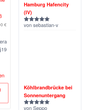
Hamburg Hafencity
(IV)
ß
00
€
von sebastian-v
Bewertet
mit
5
von 5
era
§19
en
Dieses
Köhlbrandbrücke bei
g
Produkt
Sonnenuntergang
weist
von Seppo
mehrere
Bewertet