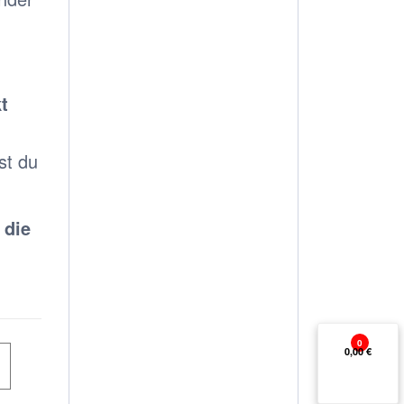
t
st du
 die
0
0,00 €