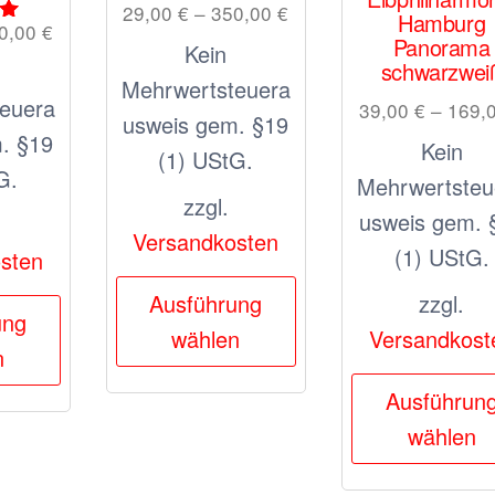
29,00
€
–
350,00
€
Hamburg
0,00
€
t
Panorama
Kein
schwarzwei
Mehrwertsteuera
euera
39,00
€
–
169,
usweis gem. §19
. §19
Kein
(1) UStG.
G.
Mehrwertsteu
zzgl.
usweis gem. 
Versandkosten
(1) UStG.
sten
Dieses
Ausführung
zzgl.
Dieses
Produkt
ung
wählen
Versandkost
Produkt
weist
n
weist
mehrere
Ausführun
mehrere
Varianten
wählen
Varianten
auf.
auf.