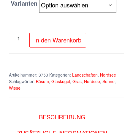
Varianten
Glaskugel
In den Warenkorb
an
der
Nordsee
(Büsum)
Artikelnummer:
3753
Kategorien:
Landschaften
,
Nordsee
Schlagwörter:
Büsum
,
Glaskugel
,
Gras
,
Nordsee
,
Sonne
,
Menge
Wiese
BESCHREIBUNG
ZUSÄTZLICHE INFORMATIONEN