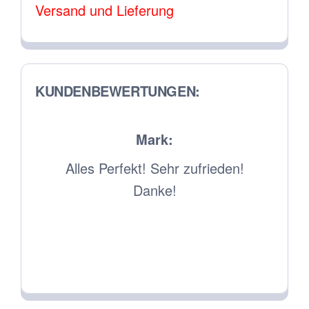
Versand und Lieferung
gewä
der
wer
Produktseite
gewählt
werden
KUNDENBEWERTUNGEN:
Mark:
viel
Alles Perfekt! Sehr zufrieden!
int.
Danke!
uter
hen