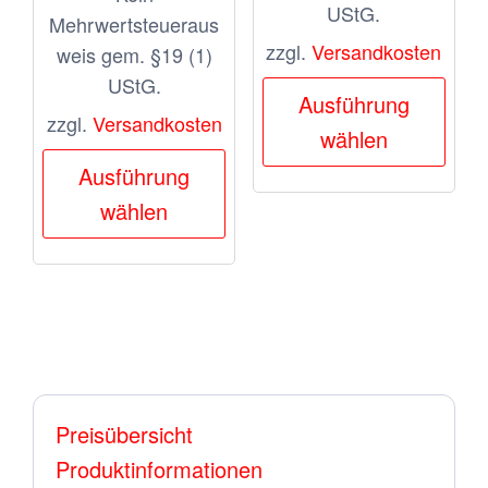
UStG.
Mehrwertsteueraus
zzgl.
Versandkosten
weis gem. §19 (1)
UStG.
Dies
Ausführung
Prod
zzgl.
Versandkosten
wählen
weis
Dieses
Ausführung
meh
Produkt
wählen
Vari
weist
auf.
mehrere
Die
Varianten
Opt
auf.
kön
Die
auf
Optionen
Preisübersicht
der
können
Produktinformationen
Prod
auf