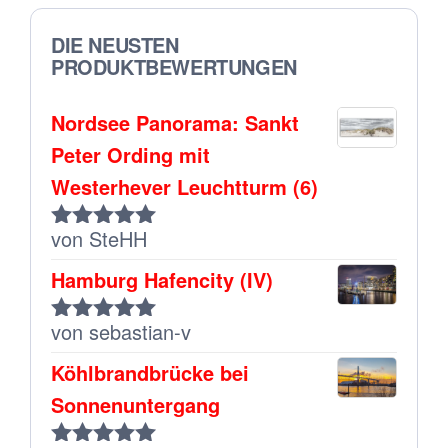
DIE NEUSTEN
PRODUKTBEWERTUNGEN
Nordsee Panorama: Sankt
Peter Ording mit
Westerhever Leuchtturm (6)
von SteHH
Bewertet
mit
5
von 5
Hamburg Hafencity (IV)
von sebastian-v
Bewertet
mit
5
von 5
Köhlbrandbrücke bei
Sonnenuntergang