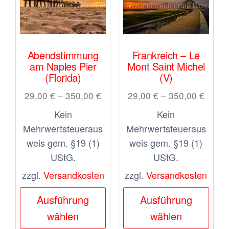
Abendstimmung
Frankreich – Le
am Naples Pier
Mont Saint Michel
(Florida)
(V)
29,00
€
–
350,00
€
29,00
€
–
350,00
€
Kein
Kein
Mehrwertsteueraus
Mehrwertsteueraus
weis gem. §19 (1)
weis gem. §19 (1)
UStG.
UStG.
zzgl.
Versandkosten
zzgl.
Versandkosten
Dieses
Dies
Ausführung
Ausführung
Produkt
Prod
wählen
wählen
weist
weis