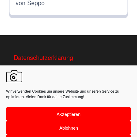
von Seppo
Bewertet
mit
5
von 5
Datenschutzerklärung
AGB
Kontakt/Impressum
Wir verwenden Cookies um unsere Website und unseren Service zu
Produktion, Lieferzeiten und Versand
optimieren. Vielen Dank für deine Zustimmung!
Akzeptieren
Vertrag widerrufen
Ablehnen