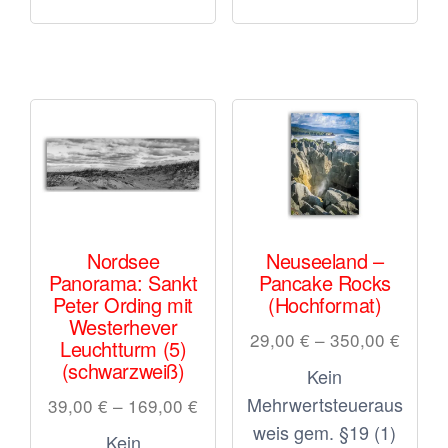
mehrere
meh
Varianten
Vari
auf.
auf.
Die
Die
Optionen
Opt
können
kön
auf
auf
der
der
Nordsee
Neuseeland –
Produktseite
Prod
Panorama: Sankt
Pancake Rocks
Peter Ording mit
(Hochformat)
gewählt
gewä
Westerhever
29,00
€
–
350,00
€
werden
wer
Leuchtturm (5)
(schwarzweiß)
Kein
Mehrwertsteueraus
39,00
€
–
169,00
€
weis gem. §19 (1)
Kein