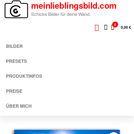
meinlieblingsbild.com
Zum
Inhalt
Schicke Bilder für deine Wand.
springen
0
0,00 €
BILDER
PRESETS
PRODUKTINFOS
PREISE
ÜBER MICH