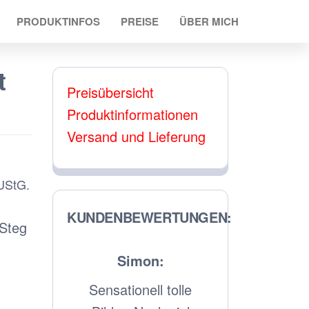
PRODUKTINFOS
PREISE
ÜBER MICH
t
Preisübersicht
Produktinformationen
Versand und Lieferung
UStG.
KUNDENBEWERTUNGEN:
Steg
on:
Mark:
Jens:
ll tolle
Alles Perfekt! Sehr
Super Pre