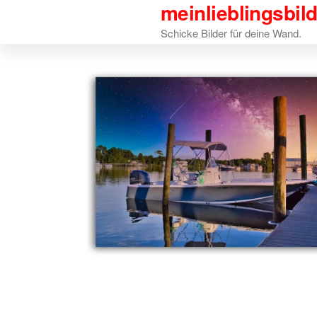
meinlieblingsbil
Zum
Inhalt
Schicke Bilder für deine Wand.
springen
Jens:
Fa
Super Preis-
Hat all