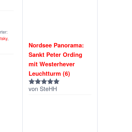
ter:
tsky
,
Nordsee Panorama:
Sankt Peter Ording
mit Westerhever
Leuchtturm (6)
von SteHH
Bewertet
mit
5
von 5