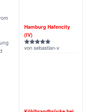
 vom
Hamburg Hafencity
(IV)
mung
von sebastian-v
Bewertet
d
mit
5
von 5
Köhlbrandbrücke bei