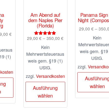
ma
Am Abend auf
Panama Sign
ty
dem Naples Pier
Night (Compos
rg
(Florida)
29,00
€
–
350,
9,00
€
Kein
29,00
€
–
350,00
€
Bewertet
Mehrwertsteue
mit
Kein
5.00
ueraus
weis gem. §19 
von 5
Mehrwertsteueraus
19 (1)
UStG.
weis gem. §19 (1)
zzgl.
Versandko
UStG.
kosten
zzgl.
Versandkosten
Ausführun
Dieses
ung
Dieses
wählen
Produkt
Ausführung
n
Produkt
weist
wählen
weist
mehrere
mehrere