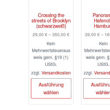
Crossing the
Panora
streets of Brooklyn
Hafenci
(schwarzweiß)
Hambu
29,00
€
–
350,00
€
39,00
€
–
16
Kein
Kein
Mehrwertsteueraus
Mehrwertste
weis gem. §19 (1)
weis gem. §
UStG.
UStG.
zzgl.
Versandkosten
zzgl.
Versand
Dieses
Ausführung
Ausführ
Produkt
wählen
wähle
weist
mehrere