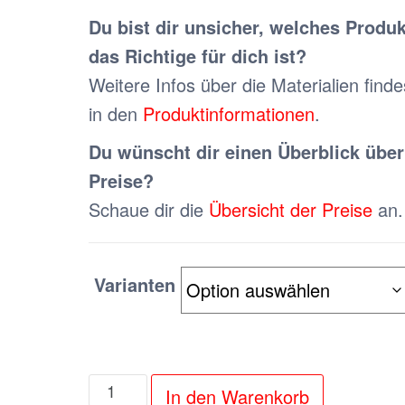
pt, Bilder
in einer
Bilder. N
Du bist dir unsicher, welches Produk
eine super
ausgezeichneten
besser al
das Richtige für dich ist?
t und waren
Qualität. Nur zu
Internet e
Weitere Infos über die Materialien finde
verpackt.
Empfehlen!
Super Qual
in den
Produktinformationen
.
der - vielen
dabei ein gu
ank!
Fünf Ste
Du wünscht dir einen Überblick über
Sternc
Preise?
Schaue dir die
Übersicht der Preise
an.
Varianten
Crystal
In den Warenkorb