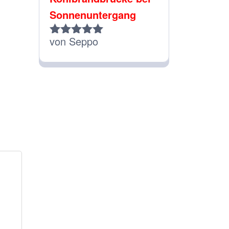
Sonnenuntergang
von Seppo
Bewertet
mit
5
von 5