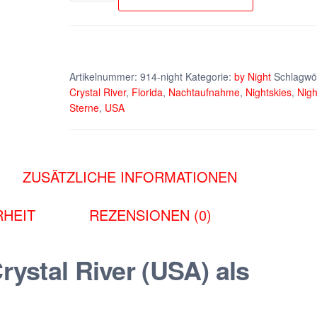
River
by
Night
(Composing)
Artikelnummer:
914-night
Kategorie:
by Night
Schlagwör
Crystal River
,
Florida
,
Nachtaufnahme
,
Nightskies
,
Nigh
Menge
Sterne
,
USA
ZUSÄTZLICHE INFORMATIONEN
HEIT
REZENSIONEN (0)
rystal River (USA) als