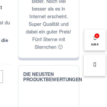
och viel
zufrieden! Danke!
Leistung. 
t
s es in
wieder
rscheint.
st du
ität und
ter Preis!
0
rne mit
 die
0,00 €
hen 🙂
DIE NEUSTEN
PRODUKTBEWERTUNGEN