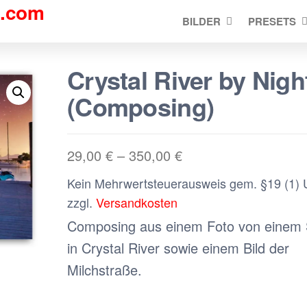
d.com
BILDER
PRESETS
Crystal River by Nigh
(Composing)
29,00
€
–
350,00
€
Kein Mehrwertsteuerausweis gem. §19 (1) 
zzgl.
Versandkosten
Composing aus einem Foto von einem 
in Crystal River sowie einem Bild der
bian:
Vanessa:
Sim
Milchstraße.
es bestens
Super schöne Bilder
Sensatione