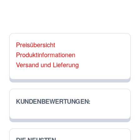
Varianten
auf.
Die
Optionen
Preisübersicht
können
Produktinformationen
auf
Versand und Lieferung
der
Produktseite
gewählt
werden
KUNDENBEWERTUNGEN:
DIE NEUSTEN