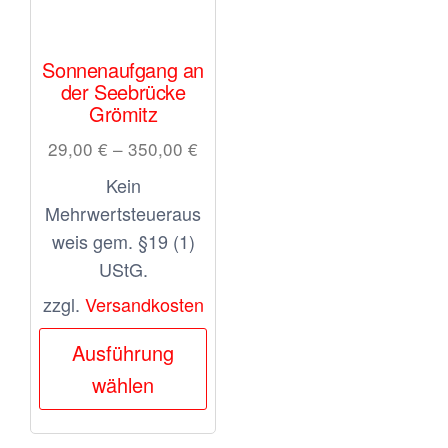
Sonnenaufgang an
der Seebrücke
Grömitz
29,00
€
–
350,00
€
Kein
Mehrwertsteueraus
weis gem. §19 (1)
UStG.
zzgl.
Versandkosten
Dieses
Ausführung
Produkt
wählen
weist
mehrere