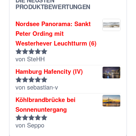
PRODUKTBEWERTUNGEN
Nordsee Panorama: Sankt
Peter Ording mit
Westerhever Leuchtturm (6)
von SteHH
Bewertet
mit
5
von 5
Hamburg Hafencity (IV)
von sebastian-v
Bewertet
mit
5
von 5
Köhlbrandbrücke bei
Sonnenuntergang
von Seppo
Bewertet
mit
5
von 5