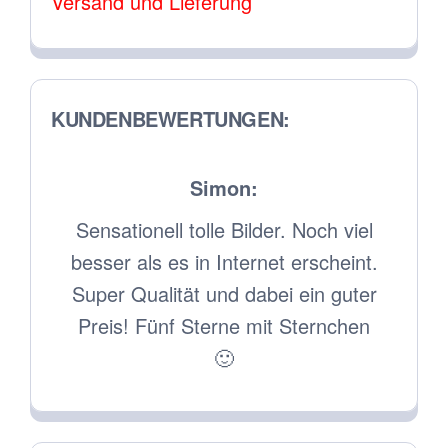
Versand und Lieferung
der
Produktseite
gewählt
werden
KUNDENBEWERTUNGEN:
Mark:
r. Noch viel
Alles Perfekt! Sehr zufrieden!
t erscheint.
Danke!
ei ein guter
t Sternchen