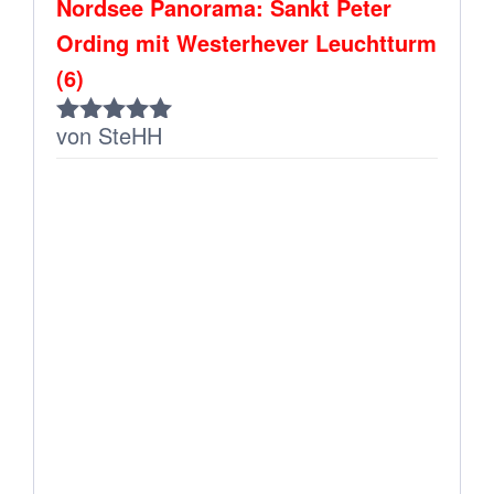
Nordsee Panorama: Sankt Peter
Ording mit Westerhever Leuchtturm
(6)
von SteHH
Bewertet
mit
5
von 5