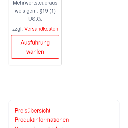
Mehrwertsteueraus
weis gem. §19 (1)
UStG.
zzgl.
Versandkosten
Dieses
Ausführung
Produkt
wählen
weist
mehrere
Varianten
auf.
Die
Optionen
Preisübersicht
können
Produktinformationen
auf