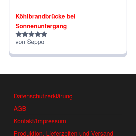
Köhlbrandbrücke bei
Sonnenuntergang
von Seppo
Bewertet
mit
5
von 5
Datenschutzerklärung
AGB
Kontakt/Impressum
Produktion, Lieferzeiten und Versand