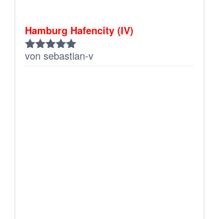
Hamburg Hafencity (IV)
von sebastian-v
Bewertet
mit
5
von 5