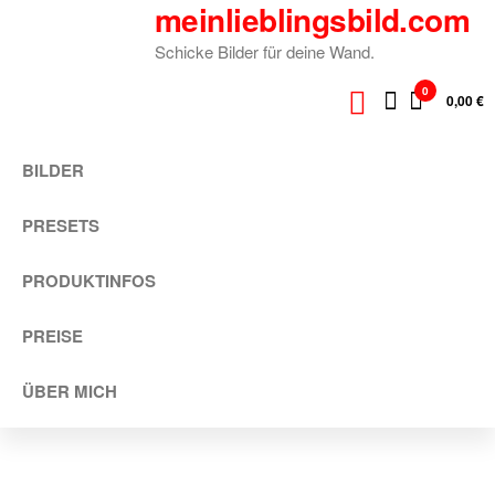
meinlieblingsbild.com
Zum
Inhalt
Schicke Bilder für deine Wand.
springen
0
0,00 €
BILDER
PRESETS
PRODUKTINFOS
PREISE
ÜBER MICH