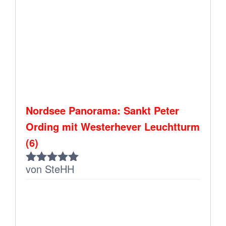
Nordsee Panorama: Sankt Peter
Ording mit Westerhever Leuchtturm
(6)
von SteHH
Bewertet
mit
5
von 5