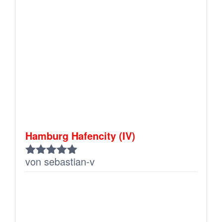
Hamburg Hafencity (IV)
von sebastian-v
Bewertet
mit
5
von 5