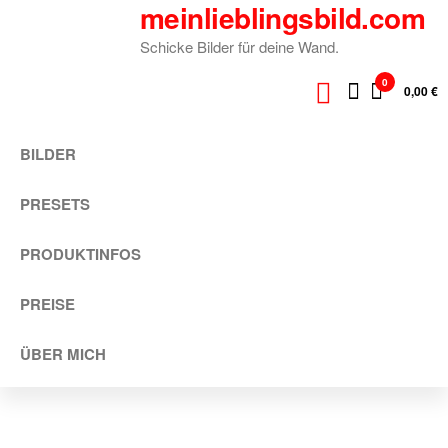
meinlieblingsbild.com
Zum
Inhalt
Schicke Bilder für deine Wand.
springen
0
0,00 €
BILDER
PRESETS
PRODUKTINFOS
PREISE
ÜBER MICH