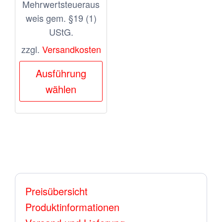
Mehrwertsteueraus
weis gem. §19 (1)
UStG.
zzgl.
Versandkosten
Dieses
Ausführung
Produkt
wählen
weist
mehrere
Varianten
auf.
Die
Optionen
Preisübersicht
können
Produktinformationen
auf