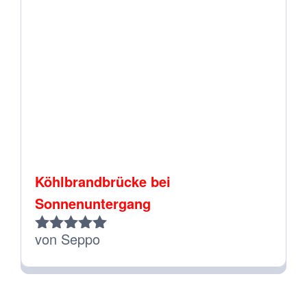
Köhlbrandbrücke bei
Sonnenuntergang
von Seppo
Bewertet
mit
5
von 5