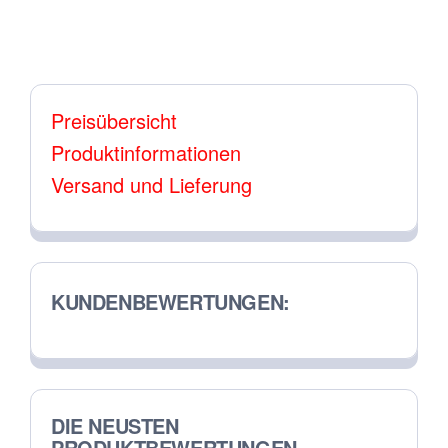
auf.
Die
Optionen
Preisübersicht
können
Produktinformationen
auf
Versand und Lieferung
der
Produktseite
gewählt
werden
KUNDENBEWERTUNGEN:
DIE NEUSTEN
PRODUKTBEWERTUNGEN