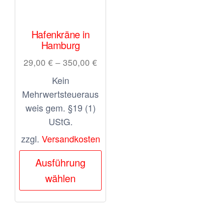
Hafenkräne in
Hamburg
29,00
€
–
350,00
€
Kein
Mehrwertsteueraus
weis gem. §19 (1)
UStG.
zzgl.
Versandkosten
Dieses
Ausführung
Produkt
wählen
weist
mehrere
Varianten