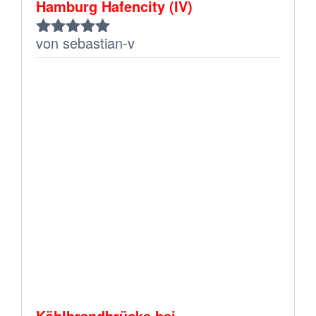
Hamburg Hafencity (IV)
von sebastian-v
Bewertet
mit
5
von 5
Köhlbrandbrücke bei