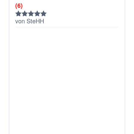
(6)
von SteHH
Bewertet
mit
5
von 5