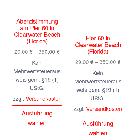
Abendstimmung
am Pier 60 in
Clearwater Beach
Pier 60 in
(Florida)
Clearwater Beach
(Florida)
29,00
€
–
350,00
€
29,00
€
–
350,00
€
Kein
Mehrwertsteueraus
Kein
weis gem. §19 (1)
Mehrwertsteueraus
UStG.
weis gem. §19 (1)
UStG.
zzgl.
Versandkosten
Dieses
zzgl.
Versandkosten
Ausführung
Produkt
Dies
wählen
Ausführung
weist
Prod
wählen