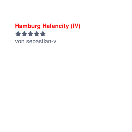
Hamburg Hafencity (IV)
von sebastian-v
Bewertet
mit
5
von 5