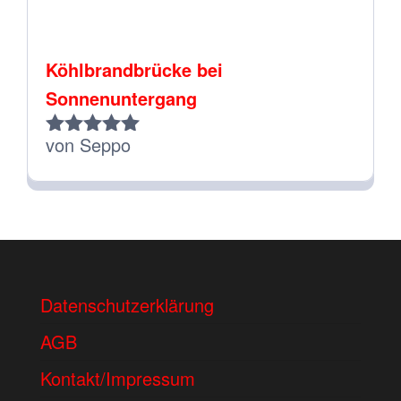
Köhlbrandbrücke bei
Sonnenuntergang
von Seppo
Bewertet
mit
5
von 5
Datenschutzerklärung
AGB
Kontakt/Impressum