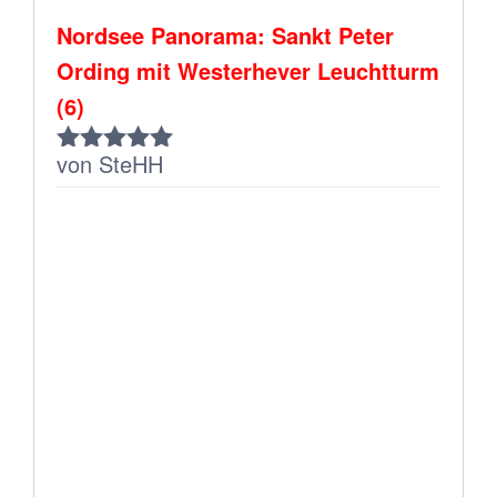
Nordsee Panorama: Sankt Peter
Ording mit Westerhever Leuchtturm
(6)
von SteHH
Bewertet
mit
5
von 5