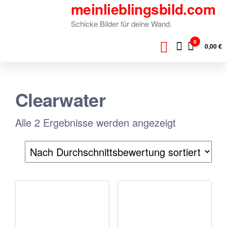
meinlieblingsbild.com
Zum
Inhalt
Schicke Bilder für deine Wand.
springen
0
0,00 €
Clearwater
Nach
Alle 2 Ergebnisse werden angezeigt
Durchschni
sortiert