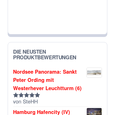
uter
hen
DIE NEUSTEN
PRODUKTBEWERTUNGEN
Nordsee Panorama: Sankt
Peter Ording mit
Westerhever Leuchtturm (6)
von SteHH
Bewertet
mit
5
von 5
Hamburg Hafencity (IV)