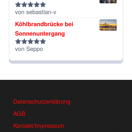
von sebastian-v
Bewertet
mit
5
von 5
Köhlbrandbrücke bei
Sonnenuntergang
von Seppo
Bewertet
mit
5
von 5
Datenschutzerklärung
AGB
Kontakt/Impressum